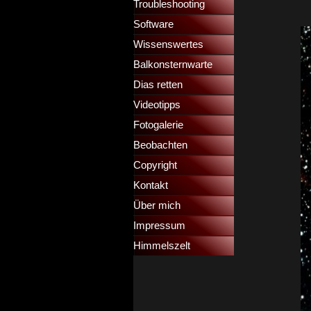
Troubleshooting
▼
Software
Wissenswertes
▼
Balkonsternwarte
▼
Dias retten
▼
Videotipps
▼
Fotogalerie
Beobachten
Copyright
Kontakt
Über mich
Impressum
Himmelszelt