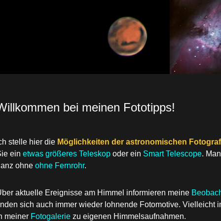
Willkommen bei meinen Fototipps!
ch stelle hier die
Möglichkeiten der astronomischen Fotograf
ie ein
etwas größeres Teleskop
oder ein
Smart Telescope
. Man
ganz ohne
ohne Fernrohr
.
ber aktuelle Ereignisse am Himmel informieren meine
Beobach
inden sich auch immer wieder lohnende Fotomotive. Vielleicht i
n meiner
Fotogalerie
zu eigenen Himmelsaufnahmen.