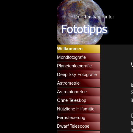
Direkt zum Seiteninhalt
Dr. Christian Pinter
Menü überspringen
Willkommen
Mondfotografie
▼
Planetenfotografie
▼
Deep Sky Fotografie
▼
Astrometrie
▼
I
Astrofotometrie
▼
S
Ohne Teleskop
▼
Nützliche Hilfsmittel
▼
Ü
Fernsteuerung
▼
f
Dwarf Telescope
▼
i