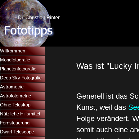
Direkt zum Seiteninhalt
Dr. Christian Pinter
Menü überspringen
Willkommen
Mondfotografie
▼
Was ist "Lucky 
Planetenfotografie
▼
Deep Sky Fotografie
▼
Astrometrie
▼
Generell ist das Sc
Astrofotometrie
▼
Ohne Teleskop
▼
Kunst, weil das
Se
Nützliche Hilfsmittel
▼
Folge verändert.
W
Fernsteuerung
▼
somit auch eine an
Dwarf Telescope
▼