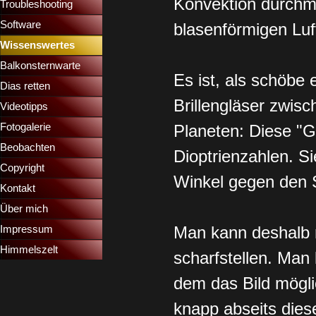
Konvektion durchmi
Troubleshooting
▼
Software
blasenförmigen Luf
Wissenswertes
▼
Balkonsternwarte
▼
Es ist, als schöbe 
Dias retten
▼
Brillengläser zwis
Videotipps
▼
Fotogalerie
Planeten: Diese "G
Beobachten
Dioptrienzahlen. S
Copyright
Winkel gegen den S
Kontakt
Über mich
Man kann deshalb ni
Impressum
Himmelszelt
scharfstellen. Man 
dem das Bild mögl
knapp abseits diese