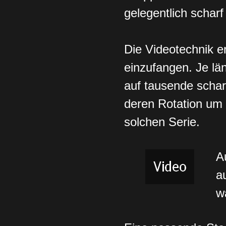
gelegentlich schar
Die Videotechnik er
einzufangen. Je län
auf tausende schar
deren Rotation um i
solchen Serie.
A
a
w