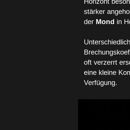
Horizont beson
stärker angeho
der
Mond
in H
Unterschiedlic
Brechungskoef
oft verzerrt er
eine kleine Ko
Verfügung.