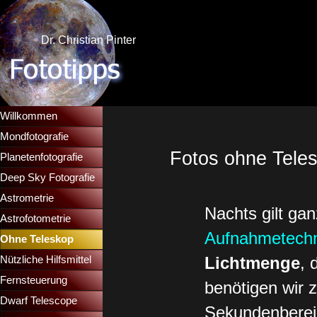
Direkt zum Seiteninhalt
Dr. Christian Pinter
Menü überspringen
Willkommen
Mondfotografie
▼
Fotos ohne Teles
Planetenfotografie
▼
Deep Sky Fotografie
▼
Astrometrie
▼
Nachts gilt ga
Astrofotometrie
▼
Aufnahmetech
Ohne Teleskop
▼
Lichtmenge
, 
Nützliche Hilfsmittel
▼
Fernsteuerung
▼
benötigen wir 
Dwarf Telescope
▼
Sekundenbereic