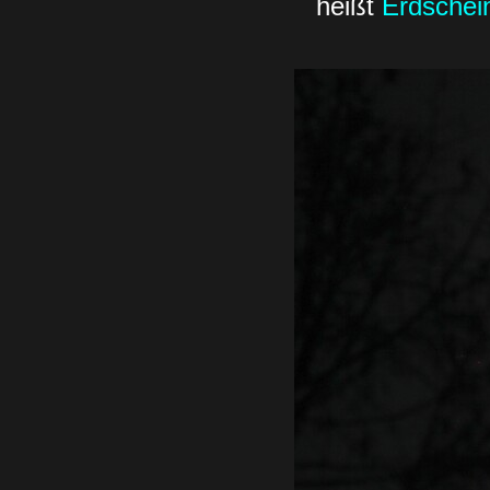
heißt
Erdschei