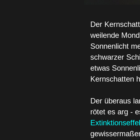
Der Kernschatte
weilende Monda
Sonnenlicht me
schwarzer Schil
etwas Sonnenlic
Kernschatten h
Der überaus la
rötet es arg -
Extinktionseffe
gewissermaßen