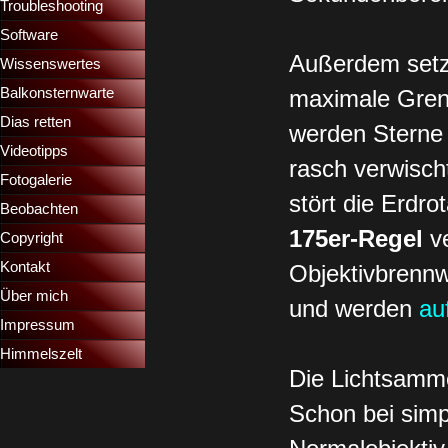
Troubleshooting
▼
Software
Außerdem setz
Wissenswertes
▼
Balkonsternwarte
▼
maximale Gren
Dias retten
▼
werden Sterne 
Videotipps
▼
rasch verwisch
Fotogalerie
stört die Erdr
Beobachten
175er-Regel
v
Copyright
Kontakt
Objektivbrennwe
Über mich
und werden
au
Impressum
Himmelszelt
Die Lichtsamme
Schon bei simp