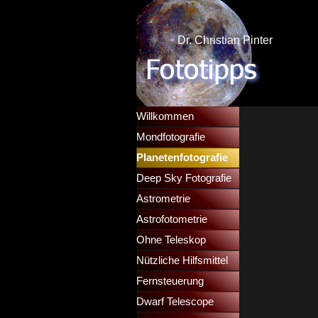
Direkt zum Seiteninhalt
Dr. Christian Pinter
Menü überspringen
Willkommen
Mondfotografie
▼
Planetenfotografie
▼
Deep Sky Fotografie
▼
Astrometrie
▼
Astrofotometrie
▼
Ohne Teleskop
▼
Nützliche Hilfsmittel
▼
Fernsteuerung
▼
Dwarf Telescope
▼