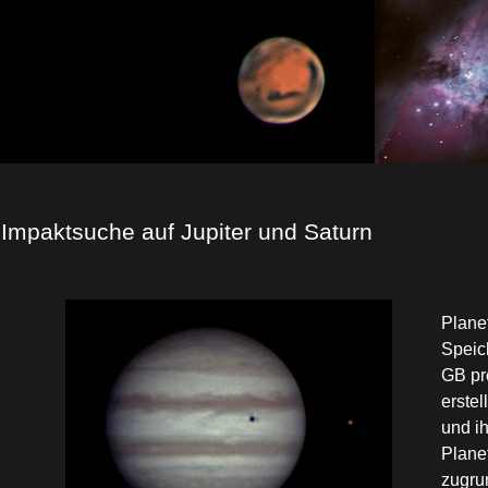
Impaktsuche auf Jupiter und Saturn
Plane
Speic
GB pr
erstel
und i
Plane
zugru