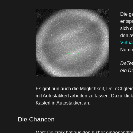
Die g
entsp
sich 
den av
Virtu
Numme
DeTeC
ein D
Es gibt nun auch die Möglichkeit, DeTeCt gle
mit Autostakkert arbeiten zu lassen. Dazu kli
Kasterl in Autostakkert an.
Die Chancen
Marc Delcroix hat aus den bisher eingesandte