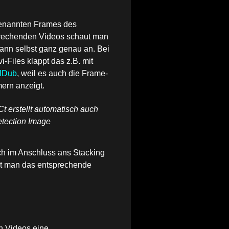
enannten Frames des
rechenden Videos schaut man
dann selbst ganz genau an.
Bei
i-Files klappt das z.B. mit
alDub
, weil es auch die Frame-
rn anzeigt.
t erstellt automatisch auch
etection Image
ich im Anschluss ans Stacking
ckt man das entsprechende
n Videos eine