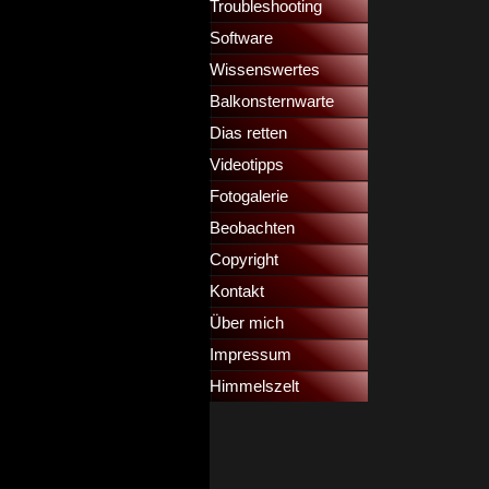
Troubleshooting
▼
Software
Wissenswertes
▼
Balkonsternwarte
▼
Dias retten
▼
Videotipps
▼
Fotogalerie
Beobachten
Copyright
Kontakt
Über mich
Impressum
Himmelszelt