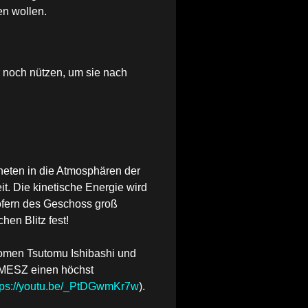
en wollen.
r noch nützen, um sie nach
eten in die Atmosphären der
t. Die kinetische Energie wird
Sofern des Geschoss groß
hen Blitz fest!
nomen Tsutomu Ishibashi und
7 MESZ
einen höchst
tps://youtu.be/_PtDGwmKr7w
).