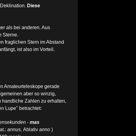
Deklination.
Diese
er als bei anderen. Aus
e Sterne.
fraglichen Stern im Abstand
fängt, ist also im Vorteil.
en Amateurteleskope gerade
llgemeinen aber so winzig,
 handliche Zahlen zu erhalten,
n Lupe" betrachtet:
gensekunden
-
mas
at.:
annus,
Ablativ
anno
)