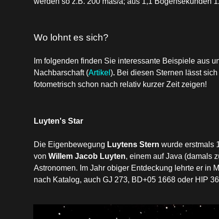
werden so z.B. 200 mas/a; aus 1,1 Bogensekunden 1
Wo lohnt es sich?
Im folgenden finden Sie interessante Beispiele aus u
Nachbarschaft (
Artikel
)
.
Bei diesen Sternen lässt si
fotometrisch schon nach relativ kurzer Zeit zeigen!
Luyten's Star
Die Eigenbewegung
Luytens Stern
wurde erstmals 
von
Willem Jacob Luyten
, einem auf Java (damals 
Astronomen. Im Jahr obiger Entdeckung lehrte er in Mi
nach Katalog, auch GJ 273, BD+05 1668 oder HIP 3