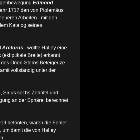
 Eigenbewegung
Edmond
Jahr 1717 den von Ptolemäus
 neueren Arbeiten - mit den
dem Katalog seines
d
Arcturus
-
wollte Halley eine
(ekliptikale Breite) erkannt
g des Orion-Sterns Beteigeuze
mit vollständig unter der
d, Sirius sechs Zehntel und
gung an der Sphäre; berechnet
19 betonten, wären die Fehler
ß, um damit die von Halley
n.