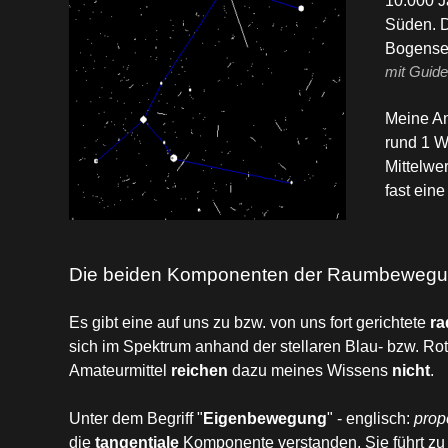
10.000 J
Süden. D
Bogense
mit Guide
Meine An
rund 1 W
Mittelwer
fast ein
Die beiden Komponenten der Raumbeweg
Es gibt eine auf uns zu bzw. von uns fort gerichtete
ra
sich im Spektrum anhand der stellaren Blau- bzw. R
Amateurmittel
reichen
dazu meines Wissens
nicht
.
Unter dem Begriff "
Eigenbewegung
" - englisch:
prop
die
tangentiale
Komponente verstanden. Sie führt zu 