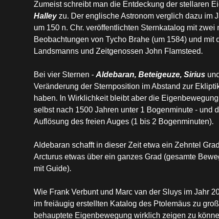
Zumeist schreibt man die Entdeckung der stellaren
Halley
zu. Der englische Astronom verglich dazu im 
um 150 n. Chr. veröffentlichten Sternkatalog mit zwei
Beobachtungen von Tycho Brahe (um 1584) und mit 
Landsmanns und Zeitgenossen John Flamsteed.
Bei vier Sternen -
Aldebaran, Beteigeuze, Sirius
un
Veränderung der Sternposition im Abstand zur Ekliptik 
haben. In Wirklichkeit bleibt aber die Eigenbewegun
selbst nach 1500 Jahren unter 1 Bogenminute - und da
Auflösung des freien Auges (1 bis 2 Bogenminuten).
Aldebaran schafft in dieser Zeit etwa ein Zehntel Gra
Arcturus etwas über ein ganzes Grad (gesamte Bewe
mit Guide).
Wie Frank Verbunt und Marc van der Sluys im Jahr 20
im freiäugig erstellten Katalog des Ptolemäus zu gro
behauptete Eigenbewegung wirklich zeigen zu könne