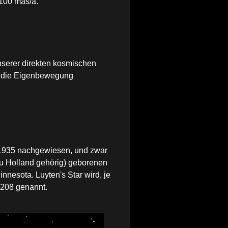
100 mas/a.
nserer direkten kosmischen
ch die Eigenbewegung
1935 nachgewiesen, und zwar
zu Holland gehörig) geborenen
nnesota. Luyten's Star wird, je
6208 genannt.