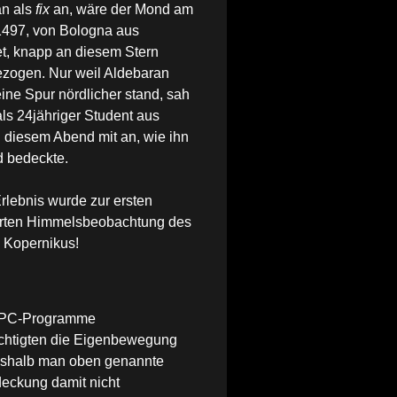
an als
fix
an, wäre der Mond am
1497, von Bologna aus
et, knapp an diesem Stern
ezogen. Nur weil Aldebaran
ine Spur nördlicher stand, sah
ls 24jähriger Student aus
n diesem
Abend mit an, wie ihn
 bedeckte.
rlebnis wurde zur ersten
erten Himmelsbeobachtung des
 Kopernikus!
 PC-Programme
chtigten die Eigenbewegung
eshalb man oben genannte
eckung damit nicht