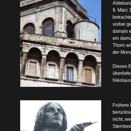
Aldebar
9. März 
betracht
vorbei g
damals e
ein
dama
Thorn a
der Mond
Dieses E
überlief
Nikolaus
Frühere
berücksi
nicht, w
Sternbed