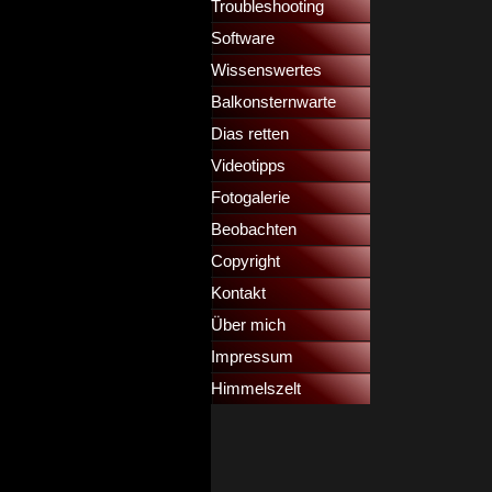
Troubleshooting
▼
Software
Wissenswertes
▼
Balkonsternwarte
▼
Dias retten
▼
Videotipps
▼
Fotogalerie
Beobachten
Copyright
Kontakt
Über mich
Impressum
Himmelszelt