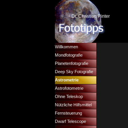
Direkt zum Seiteninhalt
Dr. Christian Pinter
Menü überspringen
Willkommen
Mondfotografie
▼
Planetenfotografie
▼
Deep Sky Fotografie
▼
Astrometrie
▼
Astrofotometrie
▼
Ohne Teleskop
▼
Nützliche Hilfsmittel
▼
Fernsteuerung
▼
Dwarf Telescope
▼