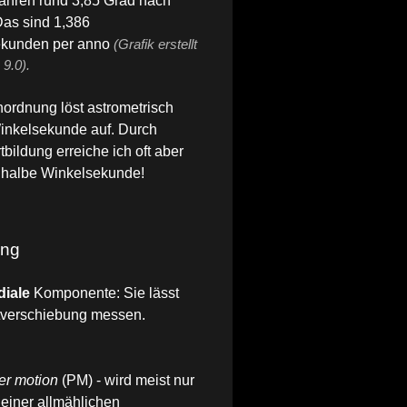
ahren rund 3,85 Grad nach
as sind 1,386
kunden per anno
(Grafik erstellt
 9.0).
ordnung löst astrometrisch
inkelsekunde auf. Durch
tbildung erreiche ich oft aber
e halbe Winkelsekunde!
ung
diale
Komponente: Sie lässt
otverschiebung messen.
er motion
(PM) - wird meist nur
einer allmählichen