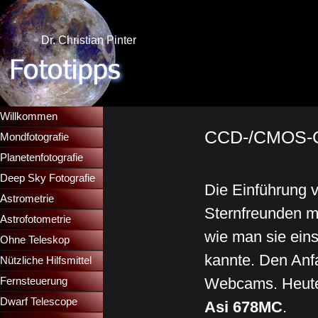
Direkt zum Seiteninhalt
Dr. Christian Pinter
Menü überspringen
Willkommen
CCD-/CMOS-Ca
Mondfotografie
▼
Planetenfotografie
▼
Deep Sky Fotografie
▼
Die Einführung
Astrometrie
▼
Sternfreunden mi
Astrofotometrie
▼
wie man sie ein
Ohne Teleskop
▼
kannte. Den Anf
Nützliche Hilfsmittel
▼
Webcams. Heute s
Fernsteuerung
▼
Dwarf Telescope
▼
Asi 678MC
.