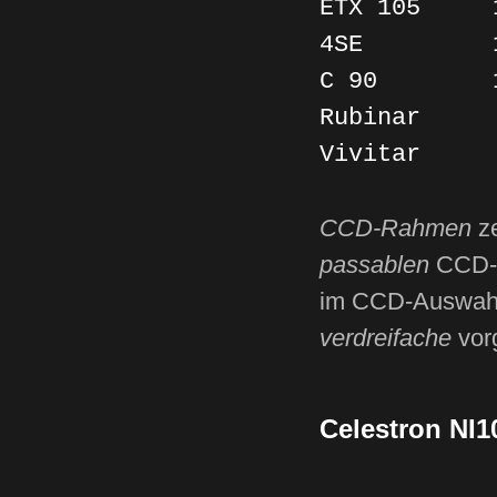
ETX 105
4SE 13
C 90 1
Rubinar
Vivita
CCD-Rahmen
z
passablen
CCD-R
im CCD-Auswahl
verdreifache
vor
Celestron NI1