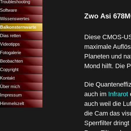
Troubleshooting
▼
Software
Zwo Asi 678
Wissenswertes
▼
Balkonsternwarte
▼
Dias retten
▼
Diese CMOS-U
Videotipps
▼
maximale Auflös
Fotogalerie
Planeten und nat
Beobachten
Mond hilft.
Die P
Copyright
Kontakt
Die Quanteneffi
Über mich
auch im
Infrarot
Impressum
auch weil die Luf
Himmelszelt
die Cam das visue
Sperrfilter dring