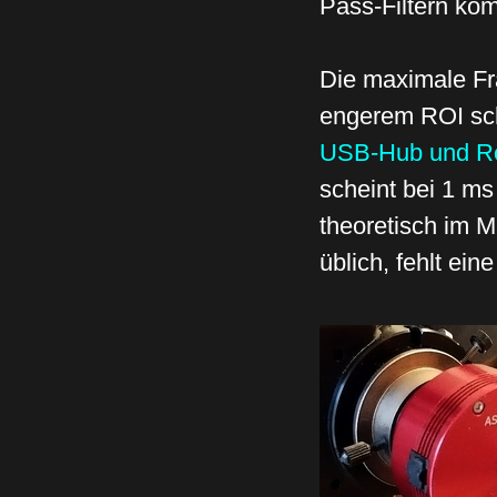
Pass-Filtern ko
Die maximale Fra
engerem ROI schn
USB-Hub und Re
scheint bei 1 ms 
theoretisch im 
üblich, fehlt ein