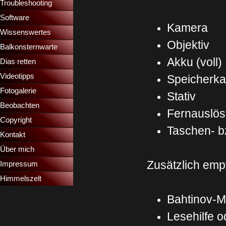
Troubleshooting
▼
Software
Kamera
Wissenswertes
▼
Objektiv
Balkonsternwarte
▼
Akku (voll)
Dias retten
▼
Videotipps
▼
Speicherka
Fotogalerie
Stativ
Beobachten
Fernauslös
Copyright
Taschen- b
Kontakt
Über mich
Zusätzlich emp
Impressum
Himmelszelt
Bahtinov-
Lesehilfe 