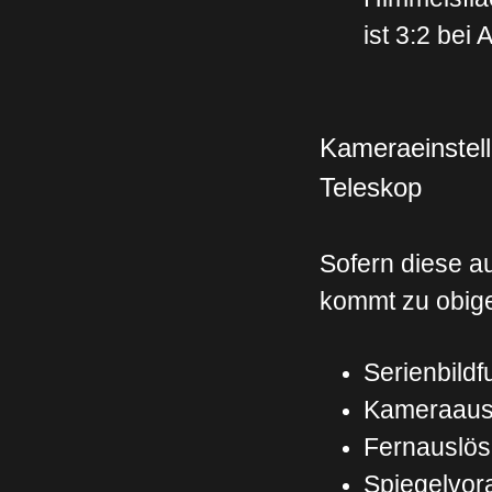
ist 3:2 bei
Kameraeinstel
Teleskop
Sofern diese 
kommt zu obi
Serienbildf
Kameraausr
Fernauslöse
Spiegelvor