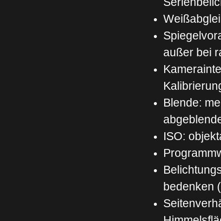
Serienbeli
Weißabglei
Spiegelvor
außer bei 
Kamerainte
Kalibrieru
Blende: me
abgeblende
ISO: objek
Programmw
Belichtungs
bedenken (
Seitenverhä
Himmelsflä