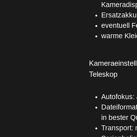
Kameradis
Ersatzakku
eventuell F
warme Klei
Kameraeinstel
Teleskop
Autofokus:
Dateiforma
in bester Qu
Transport: