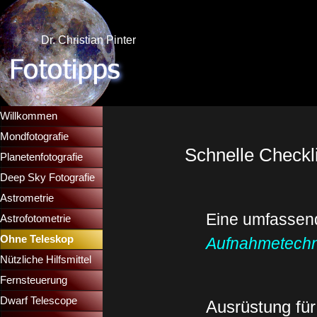
Direkt zum Seiteninhalt
Dr. Christian Pinter
Menü überspringen
Willkommen
Mondfotografie
▼
Schnelle Checkl
Planetenfotografie
▼
Deep Sky Fotografie
▼
Astrometrie
▼
Eine umfassend
Astrofotometrie
▼
Ohne Teleskop
▼
Aufnahmetechn
Nützliche Hilfsmittel
▼
Fernsteuerung
▼
Dwarf Telescope
▼
Ausrüstung fü