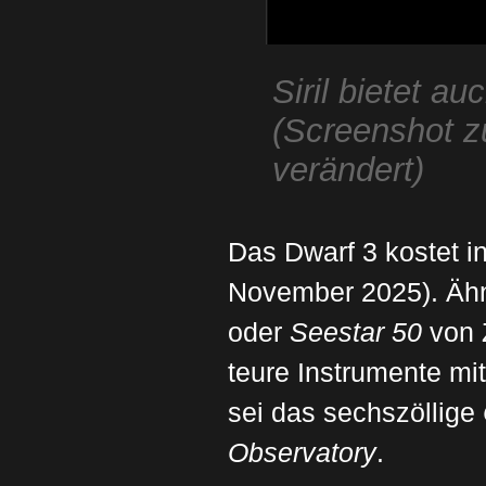
Siril bietet a
(Screenshot zu
verändert)
Das Dwarf 3 kostet i
November 2025). Ähn
oder
Seestar 50
von 
teure Instrumente mi
sei das sechszöllige
Observatory
.