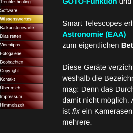
GOTO-Funktion
und 
Troubleshooting
▼
Software
Wissenswertes
▼
Smart Telescopes er
Balkonsternwarte
▼
Astronomie (EAA)
Dias retten
▼
zum eigentlichen
Bet
Videotipps
▼
Fotogalerie
Beobachten
Diese Geräte verzich
Copyright
weshalb die Bezeic
Kontakt
mag: Denn das
Durch
Über mich
Impressum
damit nicht möglich.
Himmelszelt
ist
fix
ein Kamerasens
mehrere.