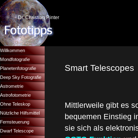
Direkt zum Seiteninhalt
Dr. Christian Pinter
Menü überspringen
Willkommen
Mondfotografie
▼
Smart Telescopes
Planetenfotografie
▼
Deep Sky Fotografie
▼
Astrometrie
▼
Astrofotometrie
▼
Mittlerweile gibt es 
Ohne Teleskop
▼
Nützliche Hilfsmittel
▼
bequemen Einstieg in
Fernsteuerung
▼
sie sich als elektron
Dwarf Telescope
▼